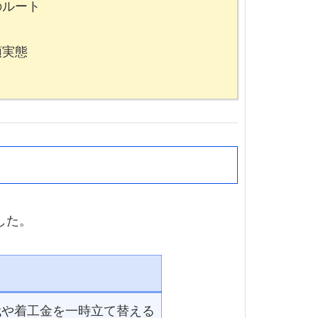
のルート
額実態
した。
代や着工金を一時立て替える