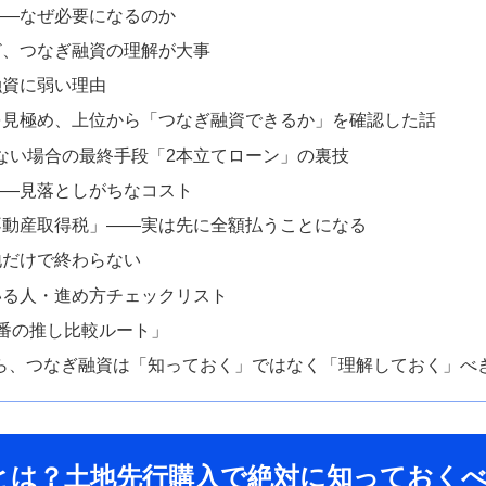
か——なぜ必要になるのか
ほど、つなぎ融資の理解が大事
融資に弱い理由
利を見極め、上位から「つなぎ融資できるか」を確認した話
えない場合の最終手段「2本立てローン」の裏技
感——見落としがちなコスト
「不動産取得税」——実は先に全額払うことになる
地だけで終わらない
ている人・進め方チェックリスト
一番の推し比較ルート」
行なら、つなぎ融資は「知っておく」ではなく「理解しておく」べ
資とは？土地先行購入で絶対に知っておく