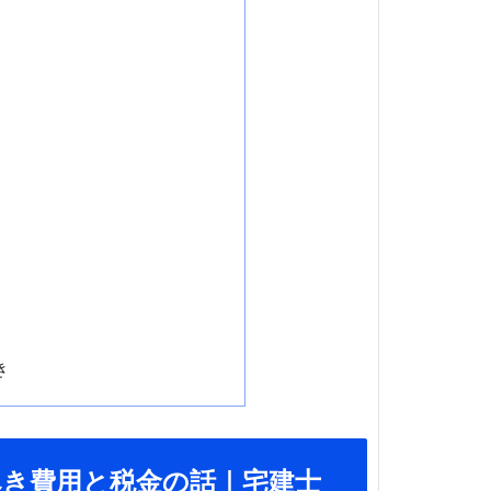
き
べき費用と税金の話｜宅建士