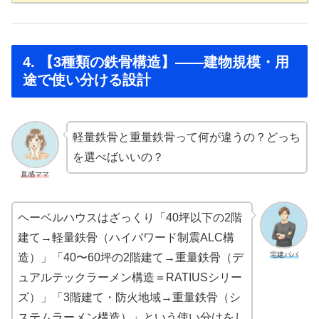
4. 【3種類の鉄骨構造】——建物規模・用
途で使い分ける設計
軽量鉄骨と重量鉄骨って何が違うの？どっち
を選べばいいの？
直感ママ
ヘーベルハウスはざっくり「40坪以下の2階
建て→軽量鉄骨（ハイパワード制震ALC構
宅建パパ
造）」「40〜60坪の2階建て→重量鉄骨（デ
ュアルテックラーメン構造＝RATIUSシリー
ズ）」「3階建て・防火地域→重量鉄骨（シ
ステムラーメン構造）」という使い分けをし