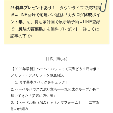
🎁
特典プレゼントあり！
タウンライフで資料請
求→LINE登録で宅建パパ監修
「カタログ比較ポイ
ント集」
を、持ち家計画で展示場予約→LINE登録
で
「魔法の言葉集」
を無料プレゼント！詳しくは
記事の下で↓
目次
【2026年最新】ヘーベルハウスって実際どう？坪単価・
メリット・デメリットを徹底解説
1. まず基本スペックをチェック！
2. ヘーベルハウスの成り立ち——旭化成グループが長年
磨いてきた「災害に強い家」
3. 【ヘーベル板（ALC）＋ネオマフォーム】——二重断
熱の仕組み