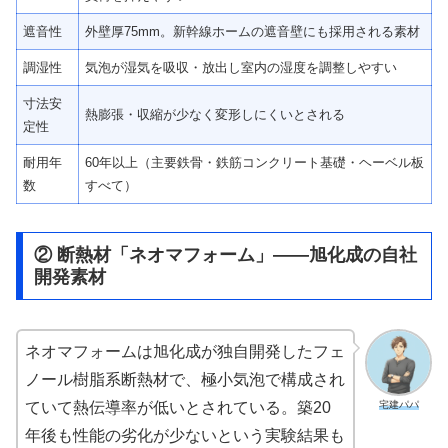
遮音性
外壁厚75mm。新幹線ホームの遮音壁にも採用される素材
調湿性
気泡が湿気を吸収・放出し室内の湿度を調整しやすい
寸法安
熱膨張・収縮が少なく変形しにくいとされる
定性
耐用年
60年以上（主要鉄骨・鉄筋コンクリート基礎・ヘーベル板
数
すべて）
② 断熱材「ネオマフォーム」——旭化成の自社
開発素材
ネオマフォームは旭化成が独自開発したフェ
ノール樹脂系断熱材で、極小気泡で構成され
宅建パパ
ていて熱伝導率が低いとされている。築20
年後も性能の劣化が少ないという実験結果も