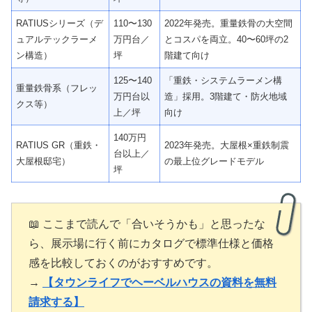
RATIUSシリーズ（デ
110〜130
2022年発売。重量鉄骨の大空間
ュアルテックラーメ
万円台／
とコスパを両立。40〜60坪の2
ン構造）
坪
階建て向け
125〜140
「重鉄・システムラーメン構
重量鉄骨系（フレッ
万円台以
造」採用。3階建て・防火地域
クス等）
上／坪
向け
140万円
RATIUS GR（重鉄・
2023年発売。大屋根×重鉄制震
台以上／
大屋根邸宅）
の最上位グレードモデル
坪
📖 ここまで読んで「合いそうかも」と思ったな
ら、展示場に行く前にカタログで標準仕様と価格
感を比較しておくのがおすすめです。
→
【タウンライフでヘーベルハウスの資料を無料
請求する】