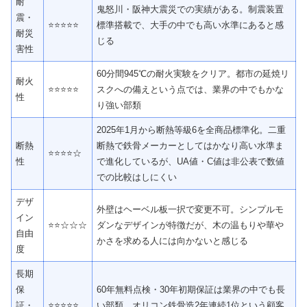
耐
鬼怒川・阪神大震災での実績がある。制震装置
震・
⭐⭐⭐⭐⭐
標準搭載で、大手の中でも高い水準にあると感
耐災
じる
害性
60分間945℃の耐火実験をクリア。都市の延焼リ
耐火
⭐⭐⭐⭐⭐
スクへの備えという点では、業界の中でもかな
性
り強い部類
2025年1月から断熱等級6を全商品標準化。二重
断熱
断熱で鉄骨メーカーとしてはかなり高い水準ま
⭐⭐⭐⭐☆
性
で進化しているが、UA値・C値は非公表で数値
での比較はしにくい
デザ
外壁はヘーベル板一択で変更不可。シンプルモ
イン
⭐⭐☆☆☆
ダンなデザインが特徴だが、木の温もりや華や
自由
かさを求める人には向かないと感じる
度
長期
保
60年無料点検・30年初期保証は業界の中でも長
証・
⭐⭐⭐⭐⭐
い部類。オリコン鉄骨造2年連続1位という顧客