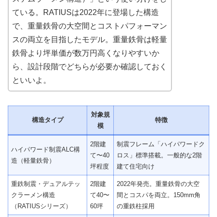
ている。RATIUSは2022年に登場した構造
で、重量鉄骨の大空間とコストパフォーマン
スの両立を目指したモデル。重量鉄骨は軽量
鉄骨より坪単価が数万円高くなりやすいか
ら、設計段階でどちらが必要か確認しておく
といいよ。
対象規
構造タイプ
特徴
模
2階建
制震フレーム「ハイパワードク
ハイパワード制震ALC構
て〜40
ロス」標準搭載。一般的な2階
造（軽量鉄骨）
坪程度
建て住宅向け
重鉄制震・デュアルテッ
2階建
2022年発売。重量鉄骨の大空
クラーメン構造
て40〜
間とコスパを両立。150mm角
（RATIUSシリーズ）
60坪
の重鉄柱採用