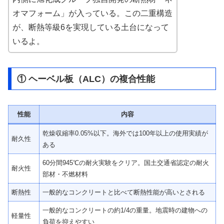
オマフォーム」が入っている。この二重構造
が、断熱等級6を実現している土台になって
いるよ。
① ヘーベル板（ALC）の複合性能
性能
内容
乾燥収縮率0.05%以下。海外では100年以上の使用実績が
耐久性
ある
60分間945℃の耐火実験をクリア。国土交通省認定の耐火
耐火性
部材・不燃材料
断熱性
一般的なコンクリートと比べて断熱性能が高いとされる
一般的なコンクリートの約1/4の重量。地震時の建物への
軽量性
負荷を抑えやすい