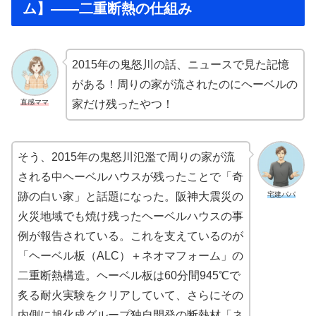
ム】——二重断熱の仕組み
2015年の鬼怒川の話、ニュースで見た記憶
がある！周りの家が流されたのにヘーベルの
直感ママ
家だけ残ったやつ！
そう、2015年の鬼怒川氾濫で周りの家が流
される中ヘーベルハウスが残ったことで「奇
宅建パパ
跡の白い家」と話題になった。阪神大震災の
火災地域でも焼け残ったヘーベルハウスの事
例が報告されている。これを支えているのが
「ヘーベル板（ALC）＋ネオマフォーム」の
二重断熱構造。ヘーベル板は60分間945℃で
炙る耐火実験をクリアしていて、さらにその
内側に旭化成グループ独自開発の断熱材「ネ