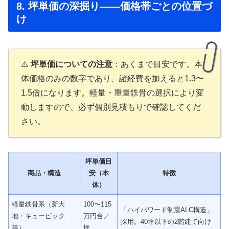
8. 坪単価の深掘り——価格帯ごとの位置づ
け
⚠️
坪単価についての注意
：あくまで目安です。本
体価格のみの数字であり、諸経費を加えると1.3〜
1.5倍になります。軽量・重量鉄骨の選択により変
動しますので、必ず個別見積もりで確認してくだ
さい。
坪単価目
商品・構造
安（本
特徴
体）
軽量鉄骨系（新大
100〜115
「ハイパワード制震ALC構造」
地・キュービック
万円台／
採用。40坪以下の2階建て向け
等）
坪