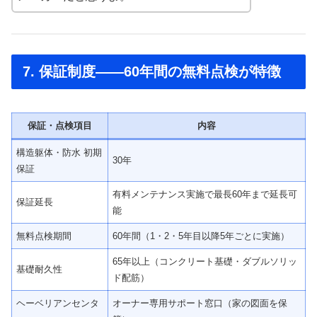
7. 保証制度——60年間の無料点検が特徴
保証・点検項目
内容
構造躯体・防水 初期
30年
保証
有料メンテナンス実施で最長60年まで延長可
保証延長
能
無料点検期間
60年間（1・2・5年目以降5年ごとに実施）
65年以上（コンクリート基礎・ダブルソリッ
基礎耐久性
ド配筋）
ヘーベリアンセンタ
オーナー専用サポート窓口（家の図面を保