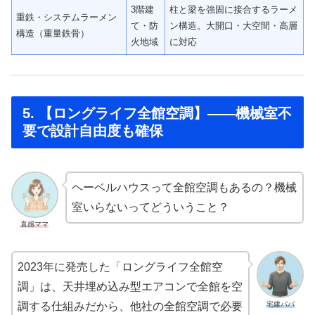
3階建
柱と梁を強固に接合するラーメ
重鉄・システムラーメン
て・防
ン構造。大開口・大空間・高層
構造（重量鉄骨）
火地域
に対応
5. 【ロングライフ全館空調】——機械室不
要で設計自由度も確保
ヘーベルハウスって全館空調もあるの？機械
室いらないってどういうこと？
直感ママ
2023年に発売した「ロングライフ全館空
調」は、天井埋め込み型エアコンで全館を空
宅建パパ
調する仕組みだから、他社の全館空調で必要