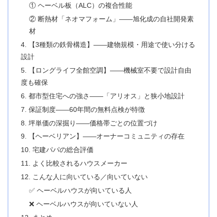
① ヘーベル板（ALC）の複合性能
② 断熱材「ネオマフォーム」——旭化成の自社開発素
材
4. 【3種類の鉄骨構造】——建物規模・用途で使い分ける
設計
5. 【ロングライフ全館空調】——機械室不要で設計自由
度も確保
6. 都市型住宅への強さ——「アリオス」と狭小地設計
7. 保証制度——60年間の無料点検が特徴
8. 坪単価の深掘り——価格帯ごとの位置づけ
9. 【ヘーベリアン】——オーナーコミュニティの存在
10. 宅建パパの総合評価
11. よく比較されるハウスメーカー
12. こんな人に向いている／向いていない
✅ ヘーベルハウスが向いている人
❌ ヘーベルハウスが向いていない人