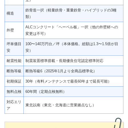
鉄骨造一択（軽量鉄骨・重量鉄骨・ハイブリッドの3種
構造
類）
ALCコンクリート「ヘーベル板」一択（他の外壁材への
外壁
変更は不可）
坪単価目
100〜140万円台／坪（本体価格。総額は1.3〜1.5倍が目
安
安）
耐震性能
制震装置標準搭載・長期優良住宅認定標準対応
断熱等級
断熱等級6（2025年1月より全商品標準化）
初期保証
30年（有料メンテナンスで最長60年まで延長可能）
無料点検
60年間（定期点検無料）
対応エリ
東北以南（東北・北海道に営業拠点なし）
ア