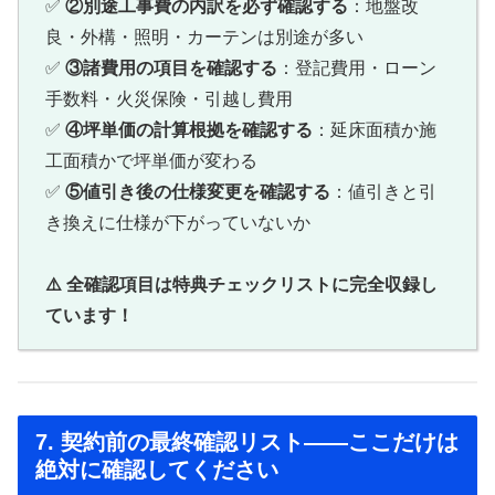
✅
②別途工事費の内訳を必ず確認する
：地盤改
良・外構・照明・カーテンは別途が多い
✅
③諸費用の項目を確認する
：登記費用・ローン
手数料・火災保険・引越し費用
✅
④坪単価の計算根拠を確認する
：延床面積か施
工面積かで坪単価が変わる
✅
⑤値引き後の仕様変更を確認する
：値引きと引
き換えに仕様が下がっていないか
⚠️ 全確認項目は特典チェックリストに完全収録し
ています！
7. 契約前の最終確認リスト——ここだけは
絶対に確認してください