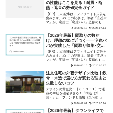
の性能はここを見る！耐震・断
熱・遮音の数値完全ガイド
【PR】この記事はアフィリエイト広告を
含みます。✍️ この記事は、筆者「直感マ
マ」が、宅建士「宅建パパ」監修のも
と、カタログの性能数値をどう読むべき
2026.02.18
2026.07.14
かを実体験ベースで整理したものです。
私たちのことを詳しく知りたい方は → 直
【2026年最新】間取りの数だ
感ママ・宅建パパ...
け、理想の家に近づく——宅建パ
パが実践した「間取り収集×交渉
術」完全ガイド
【PR】この記事はアフィリエイト広告を
含みます。✍️ この記事は、筆者『直感マ
マ』が、宅建士『宅建パパ』監修のも
と、実際の間取り収集・交渉の実体験を
2026.05.16
2026.05.17
もとに書いています。私たちのことを詳
しく知りたい方は→ 直感ママ・宅建パパ
注文住宅の外観デザイン比較｜鉄
って何者？！🎁 特...
骨・木造で選び方が変わる理由と
失敗しないコツ
デザインの黄金比：【６：３：１】で運
命の10社を確定させる！「構造（第5
回）」と「ブランドと価格（第6回）」と
いう、お家の「中身」について学んでき
2026.02.09
2026.05.10
たこの連載。 でも、直感ママである私に
は、どうしても我慢できないことがあり
【2026年最新】タウンライフで