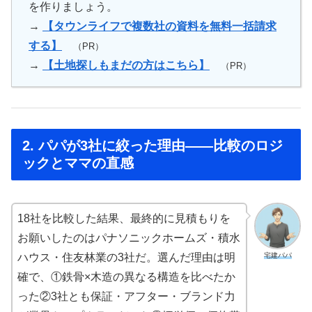
を作りましょう。
→
【タウンライフで複数社の資料を無料一括請求
する】
（PR）
→
【土地探しもまだの方はこちら】
（PR）
2. パパが3社に絞った理由——比較のロジ
ックとママの直感
18社を比較した結果、最終的に見積もりを
お願いしたのはパナソニックホームズ・積水
宅建パパ
ハウス・住友林業の3社だ。選んだ理由は明
確で、①鉄骨×木造の異なる構造を比べたか
った②3社とも保証・アフター・ブランド力