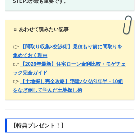
STEP3が最も重要です。
📖
あわせて読みたい記事
👉
【間取り収集×交渉術】見積もり前に間取りを
集めておく理由
👉
【2026年最新】住宅ローン金利比較・モゲチェ
ック完全ガイド
👉
【土地探し完全攻略】宅建パパが1年半・10組
をなぎ倒して学んだ土地探し術
【特典プレゼント！】