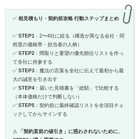
✅
相見積もり・契約前攻略 行動ステップまとめ
✅
STEP1
：2〜4社に絞る（構造が異なる会社・同
程度の価格帯・担当者の人柄）
✅
STEP2
：間取りと要望の優先順位リストを作っ
て全社に持参する
✅
STEP3
：魔法の言葉を全社に伝えて最初から最
大の誠意を引き出す
✅
STEP4
：届いた見積書を「総額」で比較する
（本体価格だけで判断しない）
✅
STEP5
：契約前に最終確認リストを全項目チェ
ックしてからサインする
⚠️
「契約直前の値引き」に惑わされないために、