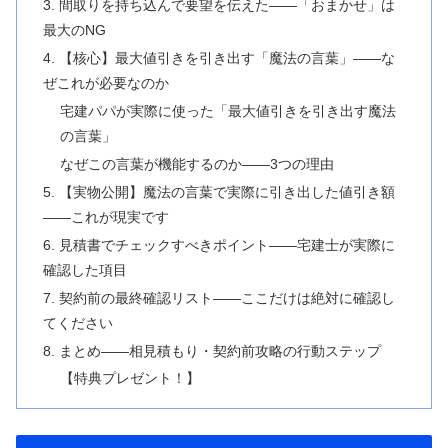
3. 間取りを持ち込んで要望を伝えた——「おまかせ」は
最大のNG
4. 【核心】最大値引きを引き出す「魔法の言葉」——な
ぜこれが必要なのか
宅建パパが実際に使った「最大値引きを引き出す魔法
の言葉」
なぜこの言葉が機能するのか——3つの理由
5. 【実物公開】魔法の言葉で実際に引き出した値引き額
——これが現実です
6. 見積書でチェックすべきポイント——宅建士が実際に
確認した項目
7. 契約前の最終確認リスト——ここだけは絶対に確認し
てください
8. まとめ——相見積もり・契約前攻略の行動ステップ
【特典プレゼント！】