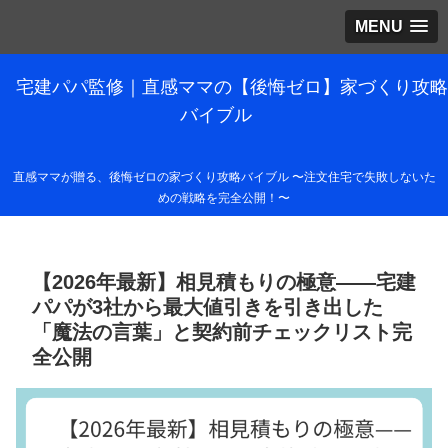
MENU
宅建パパ監修｜直感ママの【後悔ゼロ】家づくり攻略
バイブル
直感ママが贈る、後悔ゼロの家づくり攻略バイブル 〜注文住宅で失敗しないた
めの戦略を完全公開！〜
【2026年最新】相見積もりの極意——宅建
パパが3社から最大値引きを引き出した
「魔法の言葉」と契約前チェックリスト完
全公開